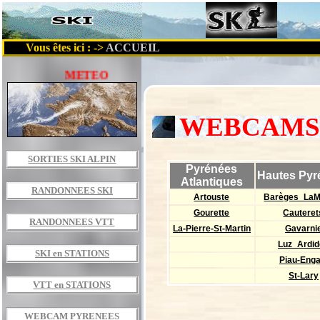
Vous êtes ici : ->
ACCUEIL
TEO
WEBCAMS d
SORTIES SKI ALPIN
Pyrénées
Hautes Pyr
Atlantiques
RANDONNEES SKI
Artouste
Barèges_LaM
Gourette
Cauteret
RANDONNEES VTT
La-Pierre-St-Martin
Gavarni
Luz_Ardid
SKI en STATIONS
Piau-Enga
St-Lary
VTT en STATIONS
WEBCAM PYRENEES