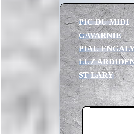
PIC DU MIDI
GAVARNIE
PIAU ENGAL
LUZ ARDIDE
ST LARY