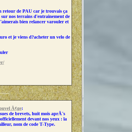
on retour de PAU car je trouvais ça
ir sur nos terrains d'entrainement de
J'aimerais bien relancer varouler et
uro et je viens d?acheter un velo de
uler
r/
-----
ouvel Ã¢ge
:
ues de brevets, huit mois aprÃ¨s
officiellement devant nos yeux : la
illeur, nom de code T-Type.