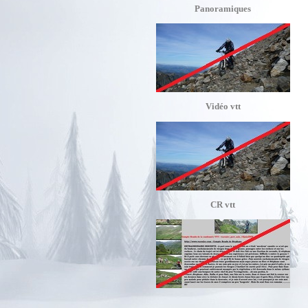
Panoramiques
Vidéo vtt
CR vtt