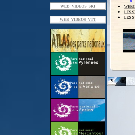
WEB
WEB_VIDEOS_SKI
LES S
LES S
WEB_VIDEOS_VTT