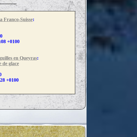
---------
la Franco-Suisse
:
00
:08 +0100
guilles en Queyras
:
e de glace
0
:28 +0100