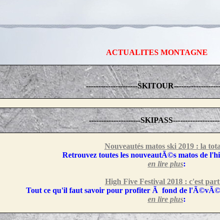
ACTUALITES MONTAGNE
---------------------SKITOUR-------------------
---------------------SKIPASS-------------------
Nouveautés matos ski 2019 : la tota
Retrouvez toutes les nouveautÃ©s matos de l'hi
en lire plus
:
High Five Festival 2018 : c'est parti
Tout ce qu'il faut savoir pour profiter Ã fond de l'Ã©vÃ©
en lire plus
: