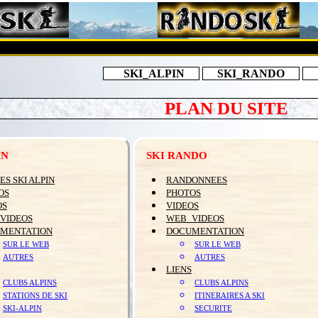
SKI_ALPIN
SKI_RANDO
PLAN DU SITE
IN
SKI RANDO
ES SKI ALPIN
RANDONNEES
OS
PHOTOS
OS
VIDEOS
VIDEOS
WEB_VIDEOS
MENTATION
DOCUMENTATION
SUR LE WEB
SUR LE WEB
AUTRES
AUTRES
LIENS
CLUBS ALPINS
CLUBS ALPINS
STATIONS DE SKI
ITINERAIRES A SKI
SKI-ALPIN
SECURITE