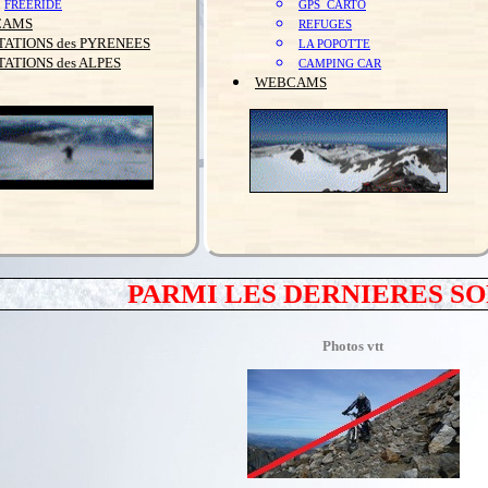
FREERIDE
GPS_CARTO
CAMS
REFUGES
TATIONS des PYRENEES
LA POPOTTE
TATIONS des ALPES
CAMPING CAR
WEBCAMS
PARMI LES DERNIERES SO
Photos vtt