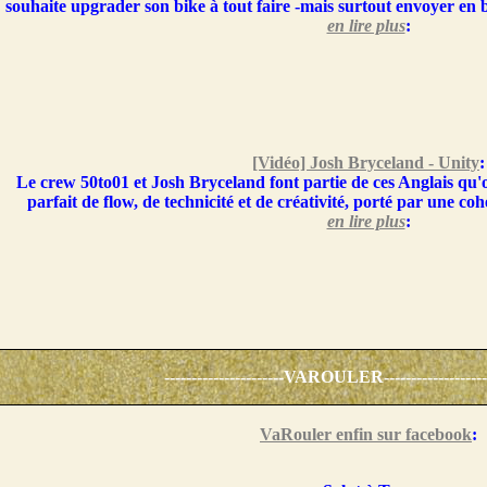
souhaite upgrader son bike à tout faire -mais surtout envoyer en b
en lire plus
:
[Vidéo] Josh Bryceland - Unity
:
Le crew 50to01 et Josh Bryceland font partie de ces Anglais qu'
parfait de flow, de technicité et de créativité, porté par une cohé
en lire plus
:
----------------------VAROULER--------------------
VaRouler enfin sur facebook
: