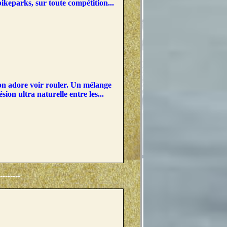
ikeparks, sur toute compétition...
on adore voir rouler. Un mélange
sion ultra naturelle entre les...
-------