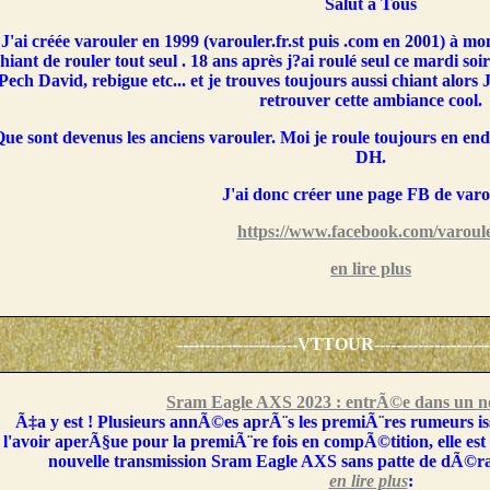
Salut à Tous
J'ai créée varouler en 1999 (varouler.fr.st puis .com en 2001) à m
hiant de rouler tout seul . 18 ans après j?ai roulé seul ce mardi so
Pech David, rebigue etc... et je trouves toujours aussi chiant alors 
retrouver cette ambiance cool.
ue sont devenus les anciens varouler. Moi je roule toujours en end
DH.
J'ai donc créer une page FB de varo
https://www.facebook.com/varoule
en lire plus
----------------------VTTOUR----------------------
Sram Eagle AXS 2023 : entrÃ©e dans un n
Ã‡a y est ! Plusieurs annÃ©es aprÃ¨s les premiÃ¨res rumeurs iss
l'avoir aperÃ§ue pour la premiÃ¨re fois en compÃ©tition, elle est 
nouvelle transmission Sram Eagle AXS sans patte de dÃ©ra
en lire plus
: