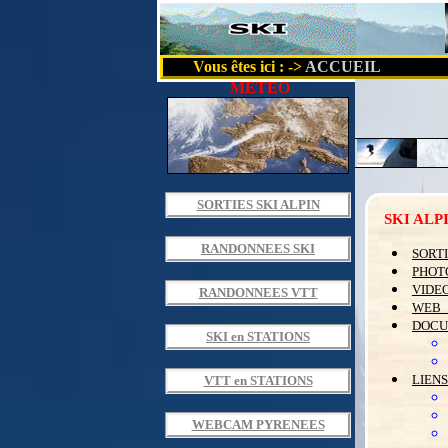
Vous êtes ici : ->
ACCUEIL
METEO
SORTIES SKI ALPIN
SKI ALP
RANDONNEES SKI
SORTI
PHOT
VIDE
RANDONNEES VTT
WEB_
DOCU
SKI en STATIONS
LIENS
VTT en STATIONS
WEBCAM PYRENEES