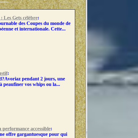
-----
 Les Gets célèbre
:
tournable des Coupes du monde de
éenne et internationale. Cette...
stif
:
 d?Avoriaz pendant 2 jours, une
à peaufiner vos whips ou la...
a performance accessible
:
 une offre gargantuesque pour qui